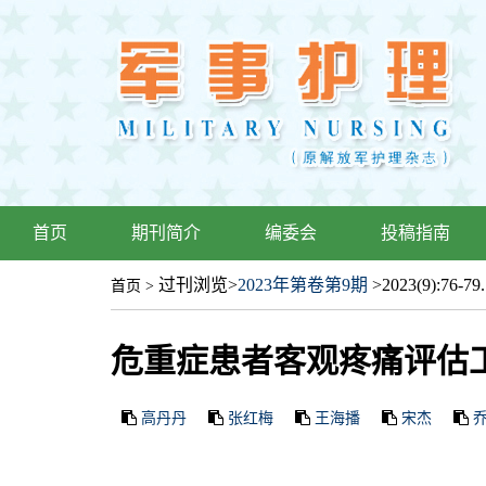
首页
期刊简介
编委会
投稿指南
过刊浏览
>
2023年第卷第9期
>2023(9):76-79.
首页
>
危重症患者客观疼痛评估
高丹丹
张红梅
王海播
宋杰