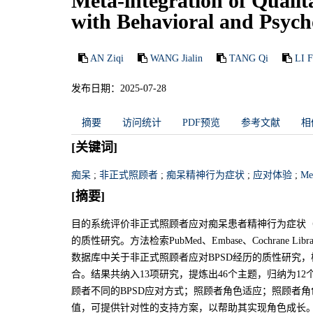
Meta-integration of Qualit
with Behavioral and Psyc
AN Ziqi
WANG Jialin
TANG Qi
LI 
发布日期：2025-07-28
摘要
访问统计
PDF预览
参考文献
相
[关键词]
痴呆
;
非正式照顾者
;
痴呆精神行为症状
;
应对体验
;
M
[摘要]
目的系统评价非正式照顾者应对痴呆患者精神行为症状（behavioral and
的质性研究。方法检索PubMed、Embase、Cochrane Libra
数据库中关于非正式照顾者应对BPSD经历的质性研究，检
合。结果共纳入13项研究，提炼出46个主题，归纳为12
顾者不同的BPSD应对方式；照顾者角色适应；照顾者角
值，可提供针对性的支持方案，以帮助其实现角色成长