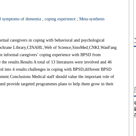
al symptoms of dementia
;
coping experience
;
Meta-synthesis
ormal caregivers in coping with behavioral and psychological
ochrane Library,CINAHL,Web of Science,SinoMed,CNKI,WanFang
 on informal caregivers’ coping experience with BPSD from
the results.Results A total of 13 literatures were involved and 46
ed into 4 results:challenges in coping with BPSD;different BPSD
opment.Conclusions Medical staff should value the important role of
and provide targeted programmes plans to help them grow in their