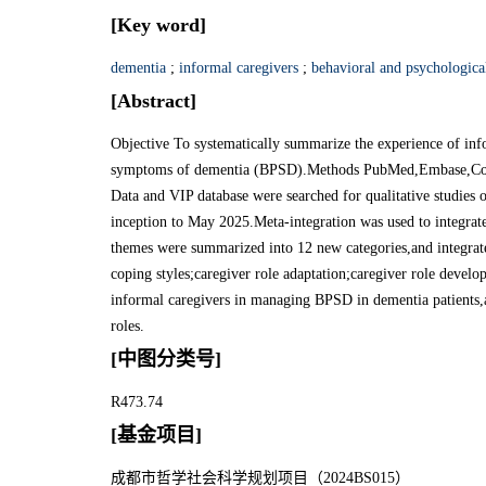
[Key word]
dementia
;
informal caregivers
;
behavioral and psychologic
[Abstract]
Objective To systematically summarize the experience of inf
symptoms of dementia (BPSD).Methods PubMed,Embase,C
Data and VIP database were searched for qualitative studies
inception to May 2025.Meta-integration was used to integrate 
themes were summarized into 12 new categories,and integrat
coping styles;caregiver role adaptation;caregiver role devel
informal caregivers in managing BPSD in dementia patients,
roles.
[中图分类号]
R473.74
[基金项目]
成都市哲学社会科学规划项目（2024BS015）