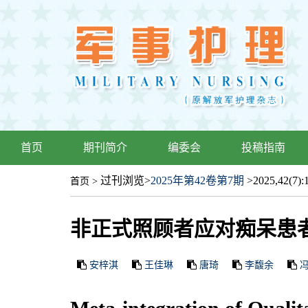
首页
期刊简介
编委会
投稿指南
过刊浏览
>
2025年第42卷第7期
>2025,42(7):1
首页
>
非正式照顾者应对痴呆患者
安梓淇
王佳琳
唐琦
李馥余