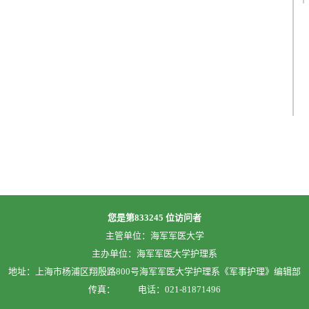
您是第
833245
位访问者
主管单位：海军军医大学
主办单位：海军军医大学护理系
地址：上海市杨浦区翔殷路800号海军军医大学护理系《军事护理》编辑部
传真：
电话：021-81871496