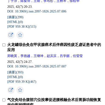
丁子淳，陈俊羽，王萌，李玮彤，王秋琴，徐桂华
2025, 42(7):20-23.
DOI: 10.3969/j.issn.2097-1826.2025.07.006
[摘要](
299
)
[HTML](
0
)
[PDF 959.38 K](
515
)
火龙罐综合灸在甲状腺癌术后伴癌因性疲乏虚证患者中的
应用
郑晓英，李德越，王继坤，赵滨滨，吕学丽，任莹莹
2025, 42(7):24-27.
DOI: 10.3969/j.issn.2097-1826.2025.07.007
[摘要](
393
)
[HTML](
0
)
[PDF 959.39 K](
467
)
气交灸结合腹部穴位按摩促进腰椎融合术后胃肠功能恢复
的中医护理研究