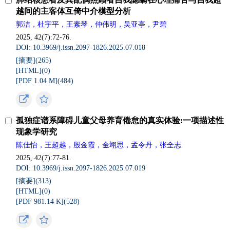
越间的主客体互倚中介模型分析
郭洁，杜宇平，王素琴，仲伟明，吴亚亭，尹碧
2025, 42(7):72-76.
DOI: 10.3969/j.issn.2097-1826.2025.07.018
[摘要](
265
)
[HTML](
0
)
[PDF 1.04 M](
484
)
孤独症谱系障碍儿童父母养育倦怠的真实体验:一项描述性
现象学研究
陈佳怡，王超越，殷金霞，金翊思，孟令丹，张全志
2025, 42(7):77-81.
DOI: 10.3969/j.issn.2097-1826.2025.07.019
[摘要](
313
)
[HTML](
0
)
[PDF 981.14 K](
528
)