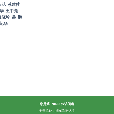
安花
苏建萍
华
王中亮
袁晓玲
岳
鹏
纪华
您是第
828608
位访问者
主管单位：海军军医大学