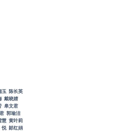
湘玉
陈长英
梅
戴晓婧
芳
皋文君
君
郭瑜洁
雪慧
黄叶莉
悦
郞红娟