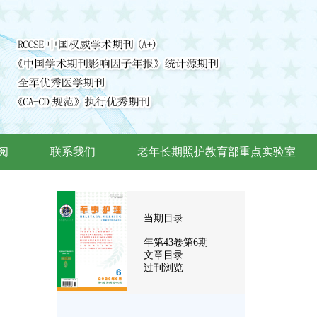
阅
联系我们
老年长期照护教育部重点实验室
当期目录
年第
43
卷第
6
期
文章目录
过刊浏览