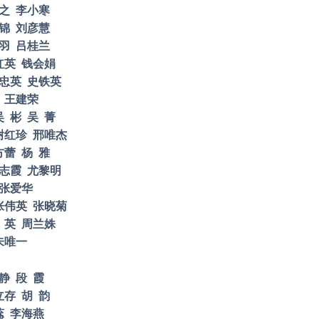
之
李小寒
锦
刘彦慧
羽
吕桂兰
红英
钱会娟
忠英
史铁英
王建荣
吴
彬
吴
菁
谢红珍
邢唯杰
方蕾
杨
雅
志霞
尤黎明
张爱华
张伟英
张晓菊
英
周兰姝
朱唯一
静
段
霞
立存
胡
韵
蕊
李海燕