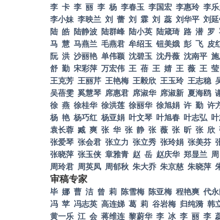
李
卡
李
丽
李
杨
李春玉
李国宏
李惠玲
李乐
李小妹
李映兰
刘
蕾
刘
霖
刘
蕊
刘华平
刘延
陆
皓
陆静波
陆群峰
陆小英
陆箴琦
路
潜
罗
马
慧
马燕兰
毛燕君
牟绍玉
钮美娥
彭
飞
皮
阮
洪
沙丽艳
单伟颖
沈碧玉
沈丹薇
沈南平
施
舒
勤
宋彩萍
万宏伟
王
蓓
王
婧
王
薇
王
莹
王克芳
王丽芹
王艳梅
王毅欣
王玉玲
王志稳
吴蓓雯
奚慧琴
席惠君
席淑华
席淑新
夏海鸥
徐
燕
徐桂华
徐洪莲
徐丽华
徐旭娟
许
勤
许
杨
艳
杨巧红
杨亚娟
叶文琴
叶旭春
叶志弘
叶
袁长蓉
臧
爽
张
华
张
静
张
薇
张
昕
张
欣
张爱琴
张会君
张立力
张立秀
张玲娟
张美芬
张晓萍
张玉侠
章雅青
赵
岳
赵庆华
郑显兰
周
周玲君
周英凤
周郁秋
朱大乔
朱京慈
朱晓萍
审稿专家
毕
娜
曹
洁
曾
莉
陈雪梅
陈亚梅
程艳爽
代永
冯
苹
冯志英
高连娣
葛
莉
谷岩梅
归纯漪
韩
黄一乐
江
会
蒋维连
黎蔚华
李
冰
李
丽
李