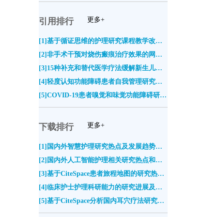
更多+
引用排行
[1]基于循证思维的护理研究课程教学改革及效果评价(0)
[2]非手术干预对烧伤瘢痕治疗效果的网状Meta分析(0)
[3]15种补充和替代医学疗法缓解新生儿足跟采血疼痛的网状Meta分析(0)
[4]轻度认知功能障碍患者自我管理研究进展(0)
[5]COVID-19患者嗅觉和味觉功能障碍研究进展(0)
更多+
下载排行
[1]国内外智慧护理研究热点及发展趋势的可视化分析(5401)
[2]国内外人工智能护理相关研究热点和趋势分析(4878)
[3]基于CiteSpace患者旅程地图的研究热点与发展趋势分析(4832)
[4]临床护士护理科研能力的研究进展及启示(4687)
[5]基于CiteSpace分析国内耳穴疗法研究热点及趋势(4225)