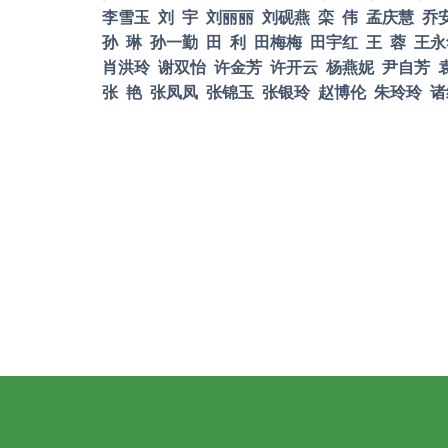
李雪玉
刘
宇
刘丽丽
刘砚燕
栾
伟
孟庆慧
乔
孙
琳
孙一勤
田
利
田梅梅
田宇红
王
蓉
王永
肖洪玲
谢双怡
许金芳
许开云
杨燕妮
尹自芳
张
艳
张凤凤
张锦玉
张银玲
赵博伦
朱玲玲
诸