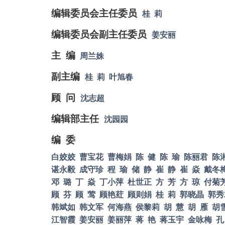
编辑委员会主任委员
桂
莉
编辑委员会
副
主任委员
姜安丽
主
编
周兰姝
副主编
桂
莉
叶旭春
顾
问
沈志超
编辑部主任
沈园园
编
委
白姣姣
曹宝花
曹梅娟
陈
健
陈
瑜
陈丽君
陈
谌永毅
成守珍
程
瑜
储
静
崔
静
崔
焱
戴冬
邓
璐
丁
焱
丁小萍
杜世正
方
芳
方
琼
付菊
顾
芬
顾
莺
顾艳荭
顾则娟
桂
莉
郭晓晶
郭秀
韩斌如
韩文军
何海燕
侯黎莉
胡
慧
胡
雁
胡
江智霞
姜安丽
姜丽萍
蒋
艳
蒋玉宇
金咏梅
孔